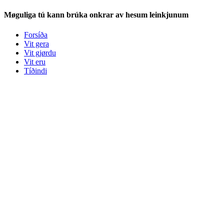
Møguliga tú kann brúka onkrar av hesum leinkjunum
Forsíða
Vit gera
Vit gjørdu
Vit eru
Tíðindi