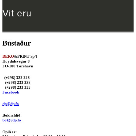
Vit eru
Bústaður
DEKO
&
PRINT
Sp/f
Hoydalsvegur 8
FO-100 Tórshavn
(+298) 322 228
(+298) 233 338
(+298) 233 333
Facebook
dp@dp.fo
Bókhaldið:
bok@dp.fo
Opið er: