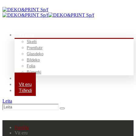
Vit gera
Skelti
Prentlutir
Glasdeko
Bildeko
Folia
Búmerki
Vit gjørdu
Vit eru
Tíðindi
Leita
Forsíða
Vit eru