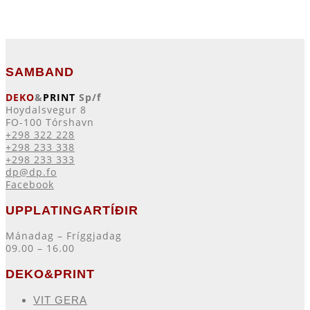
SAMBAND
DEKO
&
PRINT
Sp/f
Hoydalsvegur 8
FO-100 Tórshavn
+298 322 228
+298 233 338
+298 233 333
dp@dp.fo
Facebook
UPPLATINGARTÍÐIR
Mánadag – Fríggjadag
09.00 – 16.00
DEKO&PRINT
VIT GERA