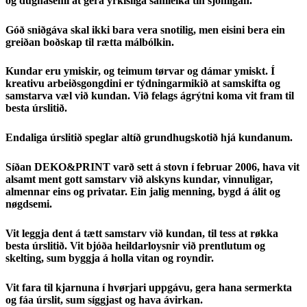
og dugnasemi at gera yrkisliga samleika tín sjónligan.
Góð sniðgáva skal ikki bara vera snotilig, men eisini bera ein
greiðan boðskap til rætta málbólkin.
Kundar eru ymiskir, og teimum tørvar og dámar ymiskt. Í
kreativu arbeiðsgongdini er týdningarmikið at samskifta og
samstarva væl við kundan. Við felags ágrýtni koma vit fram til
besta úrslitið.
Endaliga úrslitið speglar altíð grundhugskotið hjá kundanum.
Síðan DEKO&PRINT varð sett á stovn í februar 2006, hava vit
alsamt ment gott samstarv við alskyns kundar, vinnuligar,
almennar eins og privatar. Ein jalig menning, bygd á álit og
nøgdsemi.
Vit leggja dent á tætt samstarv við kundan, til tess at røkka
besta úrslitið. Vit bjóða heildarloysnir við prentlutum og
skelting, sum byggja á holla vitan og royndir.
Vit fara til kjarnuna í hvørjari uppgávu, gera hana sermerkta
og fáa úrslit, sum síggjast og hava ávirkan.