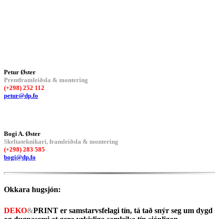
Petur Øster
Prentframleiðsla & montering
(+298) 252 112
petur@dp.fo
Bogi A. Øster
Skeltateknikari, framleiðsla & montering
(+298) 283 585
bogi@dp.fo
Okkara hugsjón:
DEKO
&
PRINT
er samstarvsfelagi tín, tá tað snýr seg um dygd