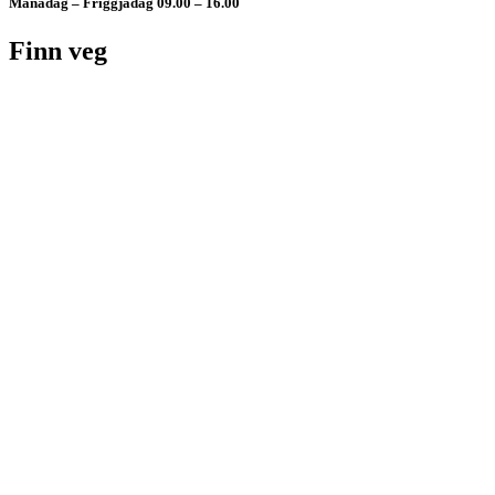
Mánadag – Fríggjadag 09.00 – 16.00
Finn veg