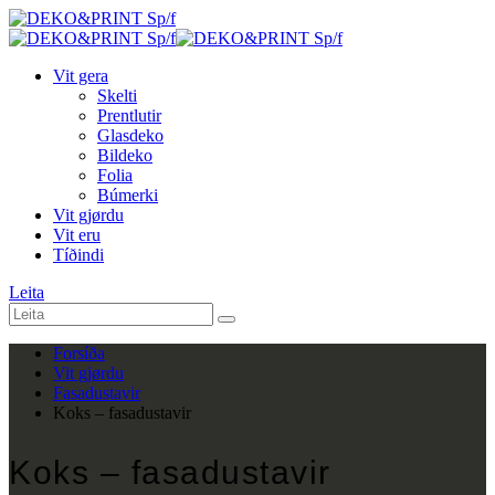
Vit gera
Skelti
Prentlutir
Glasdeko
Bildeko
Folia
Búmerki
Vit gjørdu
Vit eru
Tíðindi
Leita
Forsíða
Vit gjørdu
Fasadustavir
Koks – fasadustavir
Koks – fasadustavir