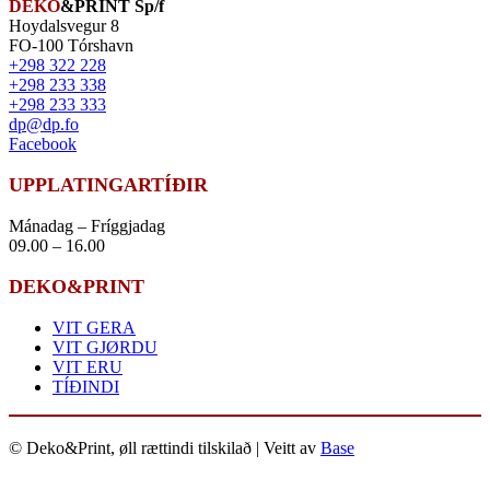
DEKO
&
PRINT
Sp/f
Hoydalsvegur 8
FO-100 Tórshavn
+298 322 228
+298 233 338
+298 233 333
dp@dp.fo
Facebook
UPPLATINGARTÍÐIR
Mánadag – Fríggjadag
09.00 – 16.00
DEKO&PRINT
VIT GERA
VIT GJØRDU
VIT ERU
TÍÐINDI
© Deko&Print, øll rættindi tilskilað | Veitt av
Base